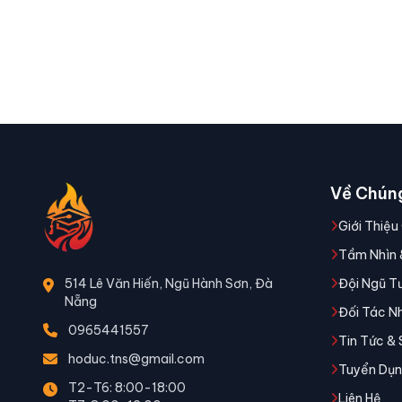
Về Chúng
Giới Thiệu
Tầm Nhìn 
514 Lê Văn Hiến, Ngũ Hành Sơn, Đà
Đội Ngũ T
Nẵng
Đối Tác N
0965441557
Tin Tức & 
hoduc.tns@gmail.com
Tuyển Dụ
T2-T6: 8:00-18:00
Liên Hệ