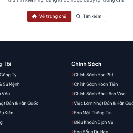
thử tìm kiếm nội dung khác hoặc quay lại trang chủ.
Về trang chủ
Tìm kiếm
 Tôi
Chính Sách
 Công Ty
Chính Sách Học Phí
& Sứ Mệnh
Chính Sách Hoàn Tiền
ư Vấn
Chính Sách Bảo Lãnh Visa
hật Bản & Hàn Quốc
Việc Làm Nhật Bản & Hàn Qu
Sự Kiện
Bảo Mật Thông Tin
ng
Điều Khoản Dịch Vụ
Học Bổng Du Học