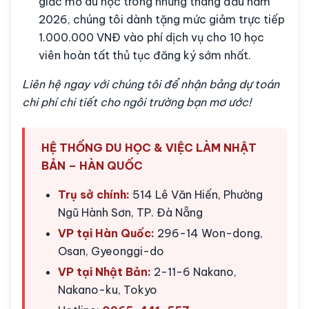
giấc mơ du học trong những tháng đầu năm
2026, chúng tôi dành tặng mức giảm trực tiếp
1.000.000 VNĐ vào phí dịch vụ cho 10 học
viên hoàn tất thủ tục đăng ký sớm nhất.
Liên hệ ngay với chúng tôi để nhận bảng dự toán
chi phí chi tiết cho ngôi trường bạn mơ ước!
HỆ THỐNG DU HỌC & VIỆC LÀM NHẬT
BẢN – HÀN QUỐC
Trụ sở chính:
514 Lê Văn Hiến, Phường
Ngũ Hành Sơn, TP. Đà Nẵng
VP tại Hàn Quốc:
296-14 Won-dong,
Osan, Gyeonggi-do
VP tại Nhật Bản:
2-11-6 Nakano,
Nakano-ku, Tokyo