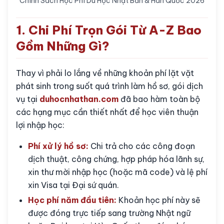
Chính Sách Học Phí Du Học Nhật Bản & Hàn Quốc 2026
1. Chi Phí Trọn Gói Từ A-Z Bao
Gồm Những Gì?
Thay vì phải lo lắng về những khoản phí lặt vặt
phát sinh trong suốt quá trình làm hồ sơ, gói dịch
vụ tại
duhocnhathan.com
đã bao hàm toàn bộ
các hạng mục cần thiết nhất để học viên thuận
lợi nhập học:
Phí xử lý hồ sơ:
Chi trả cho các công đoạn
dịch thuật, công chứng, hợp pháp hóa lãnh sự,
xin thư mời nhập học (hoặc mã code) và lệ phí
xin Visa tại Đại sứ quán.
Học phí năm đầu tiên:
Khoản học phí này sẽ
được đóng trực tiếp sang trường Nhật ngữ